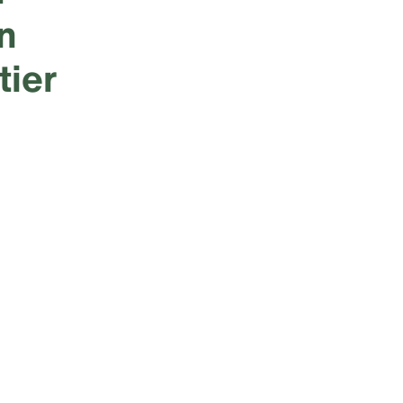
n
tier