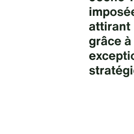
imposée
attirant
grâce à
excepti
stratég