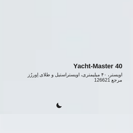
Yacht-Master 40
اویستر، ۴۰ میلیمتری، اویستراستیل و طلای اِوررُز
مرجع
126621