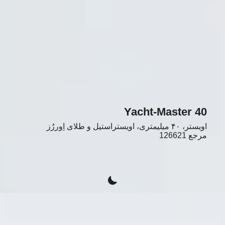
Yacht-Master 40
اویستر، ۴۰ میلیمتری، اویستراستیل و طلای اِوررُز
مرجع
126621