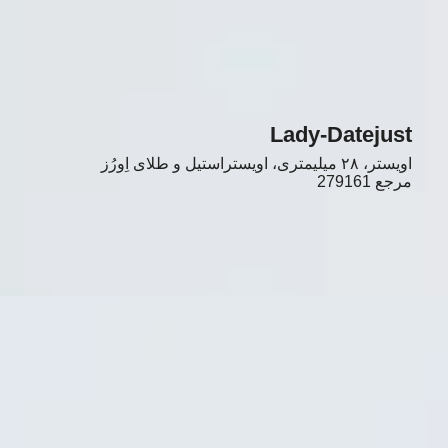
Lady-Datejust
اویستر، ۲۸ میلیمتری، اویستراستیل و طلای اِورُز
مرجع
279161