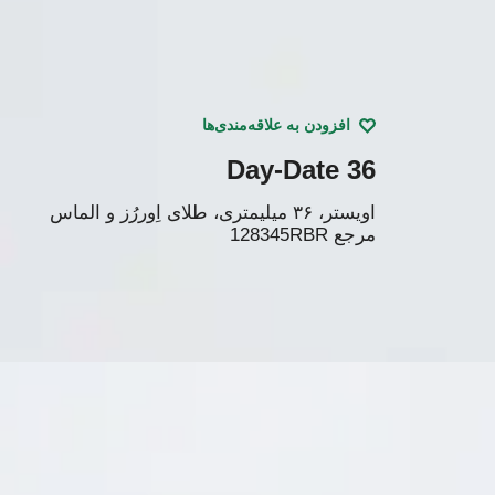
افزودن به علاقه‌مندی‌ها
Day-Date 36
اویستر، ٣۶ میلیمتری، طلای اِوررُز و الماس
مرجع
128345RBR