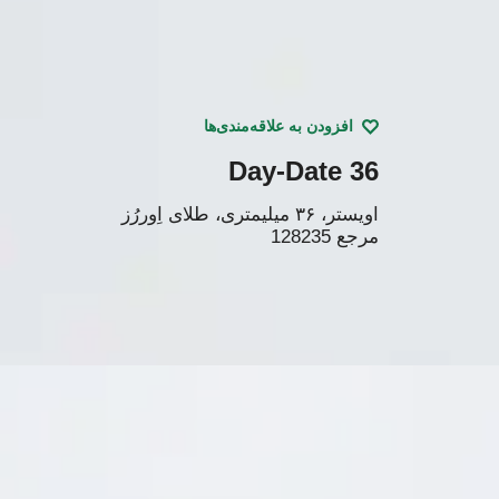
افزودن به علاقه‌مندی‌ها
Day-Date 36
اویستر، ٣۶ میلیمتری، طلای اِوررُز
مرجع
128235