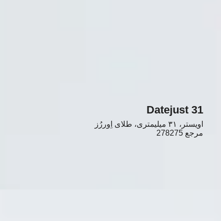
Datejust 31
اویستر، ۳۱ میلیمتری، طلای اِوررُز
مرجع
278275