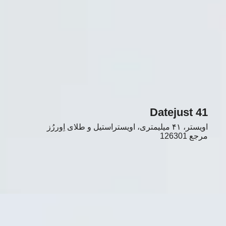
Datejust 41
اویستر، ۴۱ میلیمتری، اویستراستیل و طلای اِوررُز
مرجع
126301