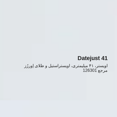
Datejust 41
اویستر، ۴۱ میلیمتری، اویستراستیل و طلای اِوررُز
مرجع
126301