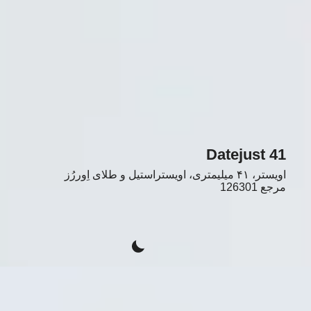
Datejust 41
اویستر، ۴۱ میلیمتری، اویستراستیل و طلای اِوررُز
مرجع
126301