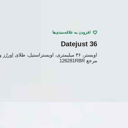
افزودن به علاقه‌مندی‌ها
Datejust 36
اویستر، ۳۶ میلیمتری، اویستراستیل، طلای اِوررُز و الماس
مرجع
126281RBR