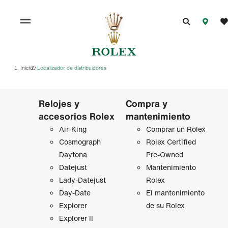
Inicio
Localizador de distribuidores
/
Relojes y
Compra y
accesorios Rolex
mantenimiento
Air‑King
Comprar un Rolex
Cosmograph
Rolex Certified
Daytona
Pre-Owned
Datejust
Mantenimiento
Lady‑Datejust
Rolex
Day-Date
El mantenimiento
Explorer
de su Rolex
Explorer II