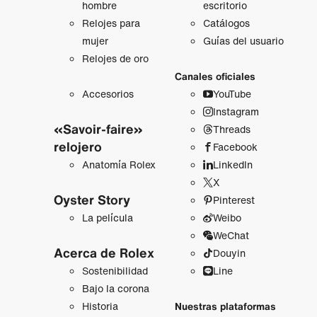
hombre
escritorio
Relojes para
Catálogos
mujer
Guías del usuario
Relojes de oro
Canales oficiales
Accesorios
YouTube
Instagram
«Savoir-faire»
Threads
relojero
Facebook
Anatomía Rolex
LinkedIn
X
Oyster Story
Pinterest
La película
Weibo
WeChat
Acerca de Rolex
Douyin
Sostenibilidad
Line
Bajo la corona
Historia
Nuestras plataformas