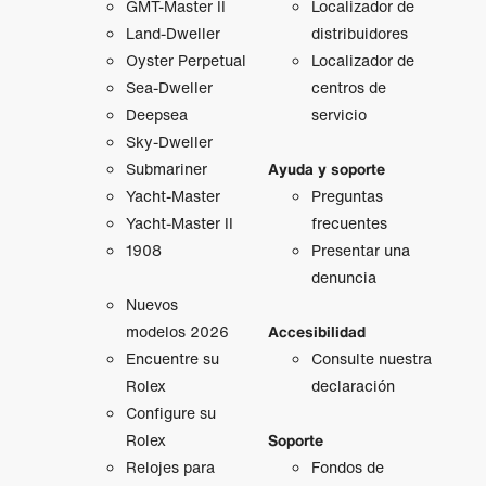
GMT‑Master II
Localizador de
Land-Dweller
distribuidores
Oyster Perpetual
Localizador de
Sea-Dweller
centros de
Deepsea
servicio
Sky-Dweller
Submariner
Ayuda y soporte
Yacht-Master
Preguntas
Yacht-Master II
frecuentes
1908
Presentar una
denuncia
Nuevos
modelos 2026
Accesibilidad
Encuentre su
Consulte nuestra
Rolex
declaración
Configure su
Rolex
Soporte
Relojes para
Fondos de