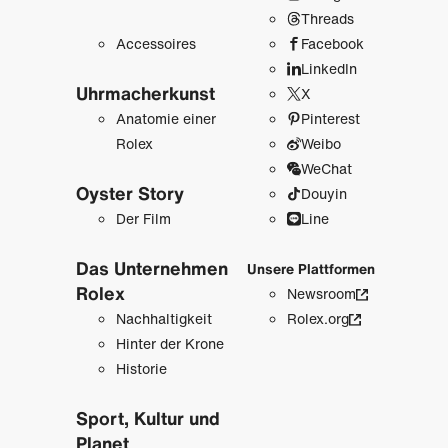
Threads
Accessoires
Facebook
LinkedIn
Uhrmacher­kunst
X
Anatomie einer
Pinterest
Rolex
Weibo
WeChat
Oyster Story
Douyin
Der Film
Line
Das Unternehmen
Unsere Plattformen
Rolex
Newsroom
Nachhaltigkeit
Rolex.org
Hinter der Krone
Historie
Sport, Kultur und
Planet