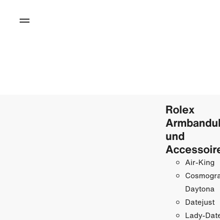
Rolex
Armbandu
und
Accessoir
Air-King
Cosmogr
Daytona
Datejust
Lady-Date