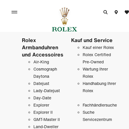
Rolex
Kauf und Service
Armbanduhren
Kauf einer Rolex
und Accessoires
Rolex Certified
Air-King
Pre-Owned
Cosmograph
Wartung Ihrer
Daytona
Rolex
Datejust
Handhabung Ihrer
Lady-Datejust
Rolex
Day-Date
Explorer
Fachhändlersuche
Explorer II
Suche
GMT-Master II
Servicezentrum
Land-Dweller