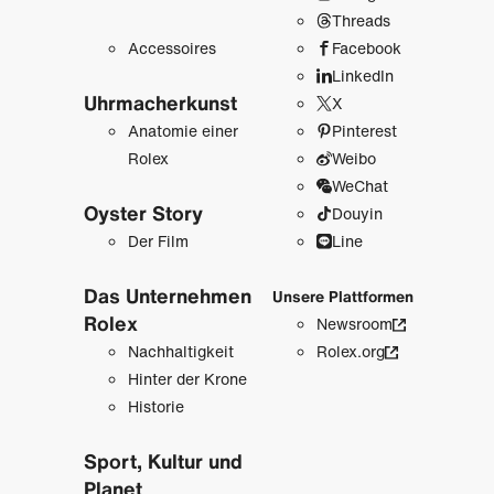
Threads
Accessoires
Facebook
LinkedIn
Uhrmacher­kunst
X
Anatomie einer
Pinterest
Rolex
Weibo
WeChat
Oyster Story
Douyin
Der Film
Line
Das Unternehmen
Unsere Plattformen
Rolex
Newsroom
Nachhaltigkeit
Rolex.org
Hinter der Krone
Historie
Sport, Kultur und
Planet