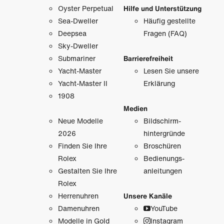
Oyster Perpetual
Hilfe und Unterstützung
Sea-Dweller
Häufig gestellte
Deepsea
Fragen (FAQ)
Sky-Dweller
Submariner
Barrierefreiheit
Yacht-Master
Lesen Sie unsere
Yacht-Master II
Erklärung
1908
Medien
Neue Modelle
Bildschirm­
2026
hintergründe
Finden Sie Ihre
Broschüren
Rolex
Bedienungs­
Gestalten Sie Ihre
anleitungen
Rolex
Herrenuhren
Unsere Kanäle
Damenuhren
YouTube
Modelle in Gold
Instagram