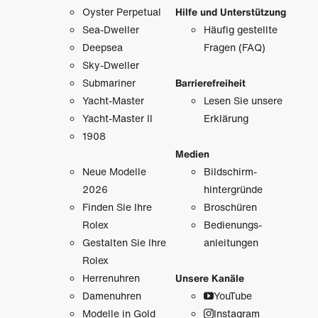
Oyster Perpetual
Hilfe und Unterstützung
Sea-Dweller
Häufig gestellte
Deepsea
Fragen (FAQ)
Sky-Dweller
Submariner
Barrierefreiheit
Yacht-Master
Lesen Sie unsere
Yacht-Master II
Erklärung
1908
Medien
Neue Modelle
Bildschirm­
2026
hintergründe
Finden Sie Ihre
Broschüren
Rolex
Bedienungs­
Gestalten Sie Ihre
anleitungen
Rolex
Herrenuhren
Unsere Kanäle
Damenuhren
YouTube
Modelle in Gold
Instagram