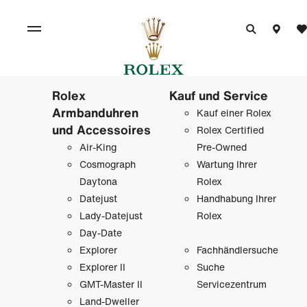
Rolex
Kauf und Service
Armbanduhren
Kauf einer Rolex
und Accessoires
Rolex Certified
Air-King
Pre-Owned
Cosmograph
Wartung Ihrer
Daytona
Rolex
Datejust
Handhabung Ihrer
Lady-Datejust
Rolex
Day-Date
Explorer
Fachhändlersuche
Explorer II
Suche
GMT-Master II
Servicezentrum
Land-Dweller