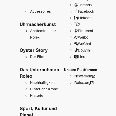
Threads
Accessoires
Facebook
LinkedIn
Uhrmacher­kunst
X
Anatomie einer
Pinterest
Rolex
Weibo
WeChat
Oyster Story
Douyin
Der Film
Line
Das Unternehmen
Unsere Plattformen
Rolex
Newsroom
Nachhaltigkeit
Rolex.org
Hinter der Krone
Historie
Sport, Kultur und
Planet