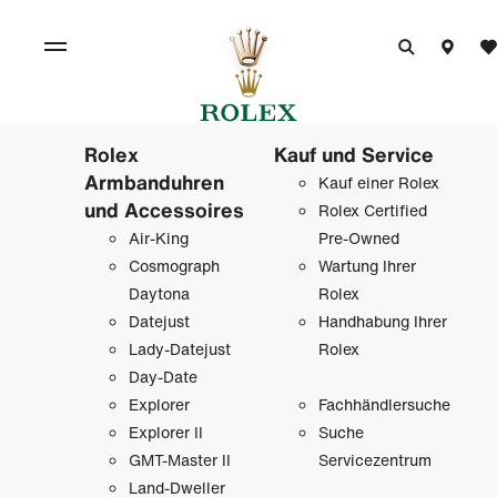
Rolex
Kauf und Service
Armbanduhren
Kauf einer Rolex
und Accessoires
Rolex Certified
Air-King
Pre-Owned
Cosmograph
Wartung Ihrer
Daytona
Rolex
Datejust
Handhabung Ihrer
Lady-Datejust
Rolex
Day-Date
Explorer
Fachhändlersuche
Explorer II
Suche
GMT-Master II
Servicezentrum
Land-Dweller