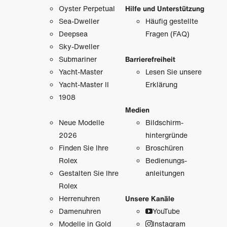
Oyster Perpetual
Hilfe und Unterstützung
Sea-Dweller
Häufig gestellte
Deepsea
Fragen (FAQ)
Sky-Dweller
Submariner
Barrierefreiheit
Yacht-Master
Lesen Sie unsere
Yacht-Master II
Erklärung
1908
Medien
Neue Modelle
Bildschirm­
2026
hintergründe
Finden Sie Ihre
Broschüren
Rolex
Bedienungs­
Gestalten Sie Ihre
anleitungen
Rolex
Herrenuhren
Unsere Kanäle
Damenuhren
YouTube
Modelle in Gold
Instagram