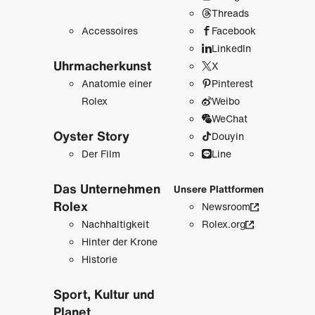
Threads
Accessoires
Facebook
LinkedIn
Uhrmacher­kunst
X
Anatomie einer
Pinterest
Rolex
Weibo
WeChat
Oyster Story
Douyin
Der Film
Line
Das Unternehmen
Unsere Plattformen
Rolex
Newsroom
Nachhaltigkeit
Rolex.org
Hinter der Krone
Historie
Sport, Kultur und
Planet