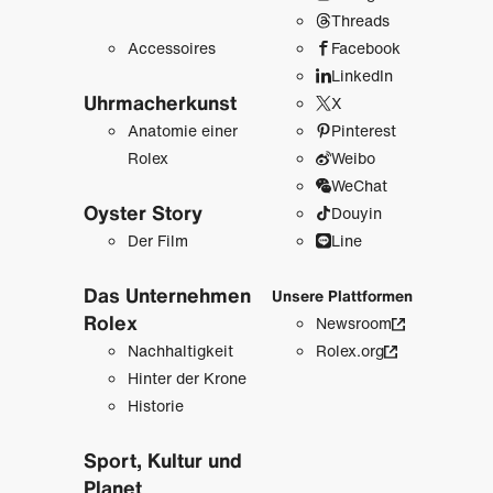
Threads
Accessoires
Facebook
LinkedIn
Uhrmacher­kunst
X
Anatomie einer
Pinterest
Rolex
Weibo
WeChat
Oyster Story
Douyin
Der Film
Line
Das Unternehmen
Unsere Plattformen
Rolex
Newsroom
Nachhaltigkeit
Rolex.org
Hinter der Krone
Historie
Sport, Kultur und
Planet