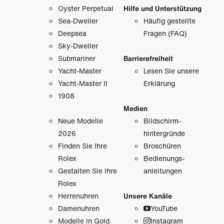
Oyster Perpetual
Hilfe und Unterstützung
Sea-Dweller
Häufig gestellte
Deepsea
Fragen (FAQ)
Sky-Dweller
Submariner
Barrierefreiheit
Yacht-Master
Lesen Sie unsere
Yacht-Master II
Erklärung
1908
Medien
Neue Modelle
Bildschirm­
2026
hintergründe
Finden Sie Ihre
Broschüren
Rolex
Bedienungs­
Gestalten Sie Ihre
anleitungen
Rolex
Herrenuhren
Unsere Kanäle
Damenuhren
YouTube
Modelle in Gold
Instagram