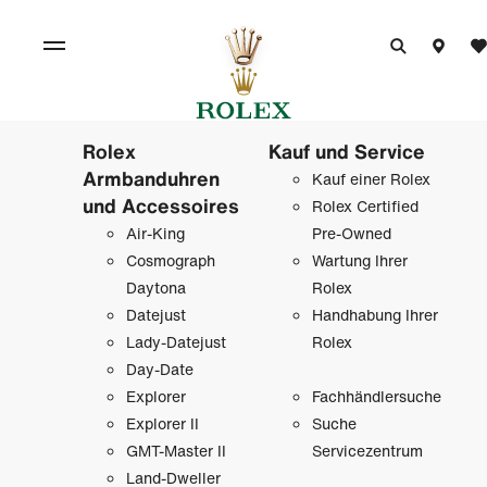
Rolex
Kauf und Service
Armbanduhren
Kauf einer Rolex
und Accessoires
Rolex Certified
Air-King
Pre-Owned
Cosmograph
Wartung Ihrer
Daytona
Rolex
Datejust
Handhabung Ihrer
Lady-Datejust
Rolex
Day-Date
Explorer
Fachhändlersuche
Explorer II
Suche
GMT-Master II
Servicezentrum
Land-Dweller