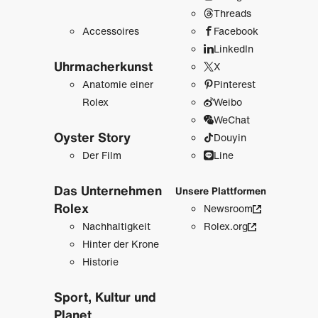
Threads
Accessoires
Facebook
LinkedIn
Uhrmacher­kunst
X
Anatomie einer
Pinterest
Rolex
Weibo
WeChat
Oyster Story
Douyin
Der Film
Line
Das Unternehmen
Unsere Plattformen
Rolex
Newsroom
Nachhaltigkeit
Rolex.org
Hinter der Krone
Historie
Sport, Kultur und
Planet