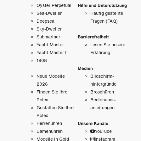
Oyster Perpetual
Hilfe und Unterstützung
Sea-Dweller
Häufig gestellte
Deepsea
Fragen (FAQ)
Sky-Dweller
Submariner
Barrierefreiheit
Yacht-Master
Lesen Sie unsere
Yacht-Master II
Erklärung
1908
Medien
Neue Modelle
Bildschirm­
2026
hintergründe
Finden Sie Ihre
Broschüren
Rolex
Bedienungs­
Gestalten Sie Ihre
anleitungen
Rolex
Herrenuhren
Unsere Kanäle
Damenuhren
YouTube
Modelle in Gold
Instagram