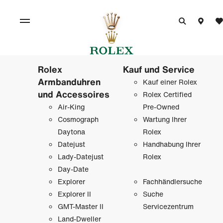
Rolex
Kauf und Service
Armbanduhren
Kauf einer Rolex
und Accessoires
Rolex Certified
Air-King
Pre-Owned
Cosmograph
Wartung Ihrer
Daytona
Rolex
Datejust
Handhabung Ihrer
Lady-Datejust
Rolex
Day-Date
Explorer
Fachhändlersuche
Explorer II
Suche
GMT-Master II
Servicezentrum
Land-Dweller