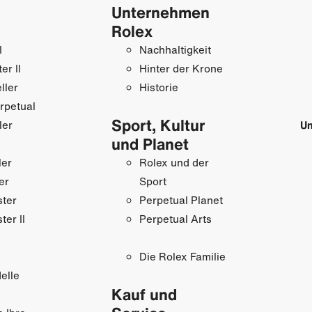
Unternehmen
Rolex
I
Nachhaltigkeit
r II
Hinter der Krone
ller
Historie
rpetual
Sport, Kultur
ler
Un
und Planet
ler
Rolex und der
er
Sport
ster
Perpetual Planet
ter II
Perpetual Arts
Die Rolex Familie
elle
Kauf und