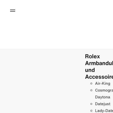
Rolex
Armbandu
und
Accessoir
Air-King
Cosmogr
Daytona
Datejust
Lady-Date