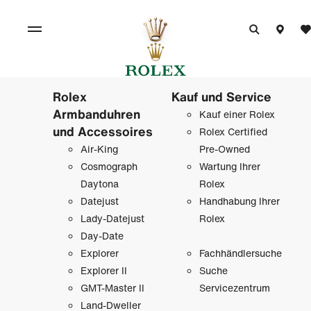
Rolex
Kauf und Service
Armbanduhren
Kauf einer Rolex
und Accessoires
Rolex Certified
Air-King
Pre-Owned
Cosmograph
Wartung Ihrer
Daytona
Rolex
Datejust
Handhabung Ihrer
Lady-Datejust
Rolex
Day-Date
Explorer
Fachhändlersuche
Explorer II
Suche
GMT-Master II
Servicezentrum
Land-Dweller