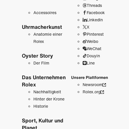
Threads
Accessoires
Facebook
LinkedIn
Uhrmacher­kunst
X
Anatomie einer
Pinterest
Rolex
Weibo
WeChat
Oyster Story
Douyin
Der Film
Line
Das Unternehmen
Unsere Plattformen
Rolex
Newsroom
Nachhaltigkeit
Rolex.org
Hinter der Krone
Historie
Sport, Kultur und
Planet