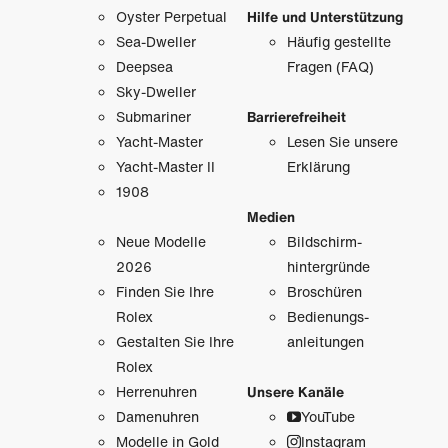
Oyster Perpetual
Hilfe und Unterstützung
Sea-Dweller
Häufig gestellte
Deepsea
Fragen (FAQ)
Sky-Dweller
Submariner
Barrierefreiheit
Yacht-Master
Lesen Sie unsere
Yacht-Master II
Erklärung
1908
Medien
Neue Modelle
Bildschirm­
2026
hintergründe
Finden Sie Ihre
Broschüren
Rolex
Bedienungs­
Gestalten Sie Ihre
anleitungen
Rolex
Herrenuhren
Unsere Kanäle
Damenuhren
YouTube
Modelle in Gold
Instagram