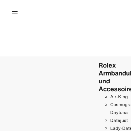
Rolex
Armbandu
und
Accessoir
Air-King
Cosmogr
Daytona
Datejust
Lady-Date