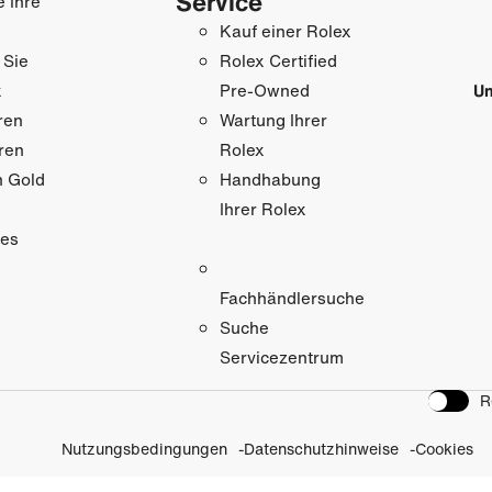
Service
e Ihre
Kauf einer Rolex
 Sie
Rolex Certified
x
Un
Pre-Owned
ren
Wartung Ihrer
ren
Rolex
n Gold
Handhabung
Ihrer Rolex
res
Fachhändlersuche
Suche
Servicezentrum
R
Nutzungsbedingungen
Datenschutzhinweise
Cookies