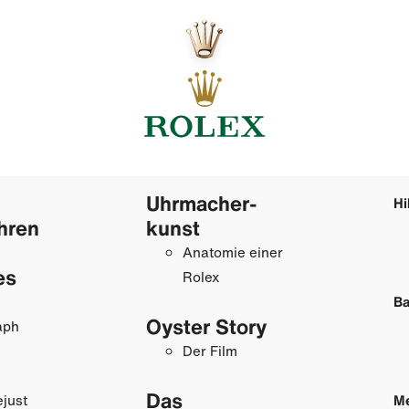
Uhrmacher­
Hi
hren
kunst
Anatomie einer
es
Rolex
Ba
Oyster Story
aph
Der Film
Das
just
M