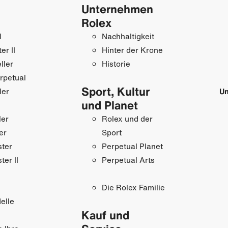
Unternehmen
Rolex
I
Nachhaltigkeit
r II
Hinter der Krone
ller
Historie
rpetual
Sport, Kultur
ler
Un
und Planet
ler
Rolex und der
er
Sport
ster
Perpetual Planet
ter II
Perpetual Arts
Die Rolex Familie
elle
Kauf und