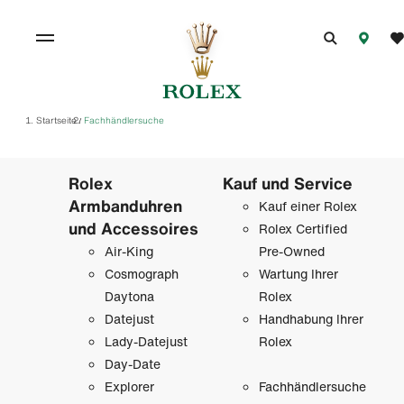
Startseite
Fachhändlersuche
/
Rolex
Kauf und Service
Armbanduhren
Kauf einer Rolex
und Accessoires
Rolex Certified
Air-King
Pre-Owned
Cosmograph
Wartung Ihrer
Daytona
Rolex
Datejust
Handhabung Ihrer
Lady-Datejust
Rolex
Day-Date
Explorer
Fachhändlersuche