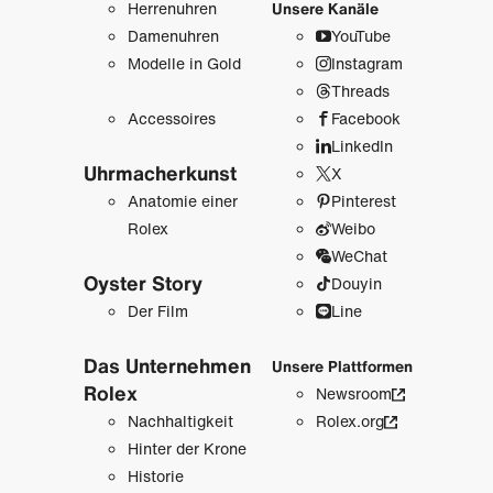
Herrenuhren
Unsere Kanäle
Damenuhren
YouTube
Modelle in Gold
Instagram
Threads
Accessoires
Facebook
LinkedIn
Uhrmacher­kunst
X
Anatomie einer
Pinterest
Rolex
Weibo
WeChat
Oyster Story
Douyin
Der Film
Line
Das Unternehmen
Unsere Plattformen
Rolex
Newsroom
Nachhaltigkeit
Rolex.org
Hinter der Krone
Historie