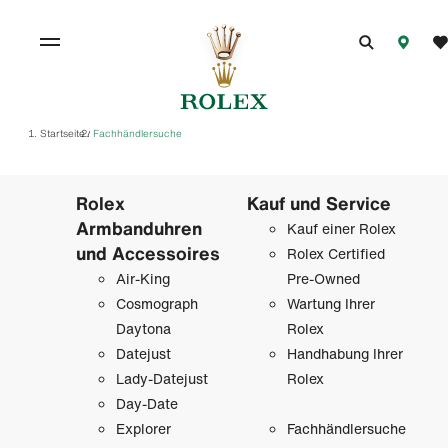
Startseite
Fachhändlersuche
/
Rolex
Kauf und Service
Armbanduhren
Kauf einer Rolex
und Accessoires
Rolex Certified
Air-King
Pre-Owned
Cosmograph
Wartung Ihrer
Daytona
Rolex
Datejust
Handhabung Ihrer
Lady-Datejust
Rolex
Day-Date
Explorer
Fachhändlersuche