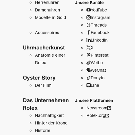
Herrenuhren
Unsere Kanäle
Damenuhren
YouTube
Modelle in Gold
Instagram
Threads
Accessoires
Facebook
LinkedIn
Uhrmacher­kunst
X
Anatomie einer
Pinterest
Rolex
Weibo
WeChat
Oyster Story
Douyin
Der Film
Line
Das Unternehmen
Unsere Plattformen
Rolex
Newsroom
Nachhaltigkeit
Rolex.org
Hinter der Krone
Historie