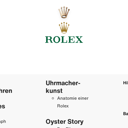
Uhrmacher­
Hi
hren
kunst
Anatomie einer
es
Rolex
Ba
Oyster Story
aph