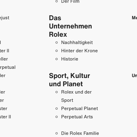
Der Film
Das
just
M
Unternehmen
Rolex
I
Nachhaltigkeit
r II
Hinter der Krone
ller
Historie
rpetual
Sport, Kultur
ler
Un
und Planet
ler
Rolex und der
er
Sport
ster
Perpetual Planet
ter II
Perpetual Arts
Die Rolex Familie