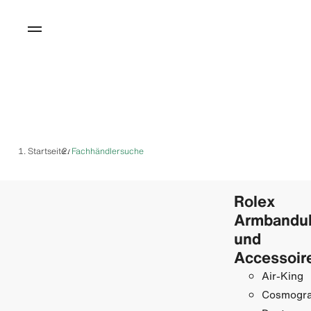
Startseite
Fachhändlersuche
/
Rolex
Armbandu
und
Accessoir
Air-King
Cosmogr