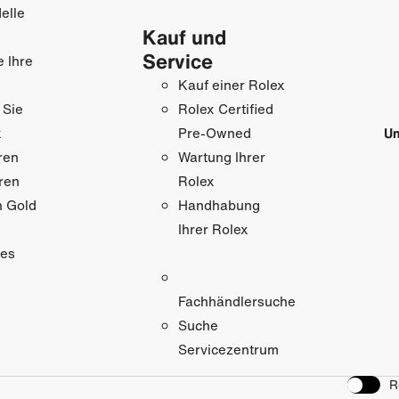
elle
Kauf und
Service
e Ihre
Kauf einer Rolex
 Sie
Rolex Certified
x
Un
Pre-Owned
ren
Wartung Ihrer
ren
Rolex
n Gold
Handhabung
Ihrer Rolex
res
Fachhändlersuche
Suche
Servicezentrum
R