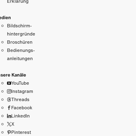
Erklärung
edien
Bildschirm­
hintergründe
Broschüren
Bedienungs­
anleitungen
sere Kanäle
YouTube
Instagram
Threads
Facebook
LinkedIn
X
Pinterest