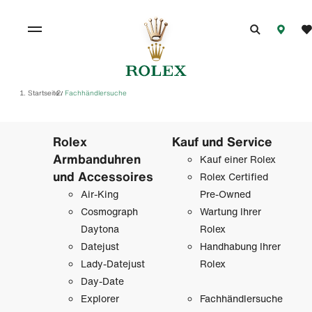
Startseite
Fachhändlersuche
/
Rolex
Kauf und Service
Armbanduhren
Kauf einer Rolex
und Accessoires
Rolex Certified
Air-King
Pre-Owned
Cosmograph
Wartung Ihrer
Daytona
Rolex
Datejust
Handhabung Ihrer
Lady-Datejust
Rolex
Day-Date
Explorer
Fachhändlersuche