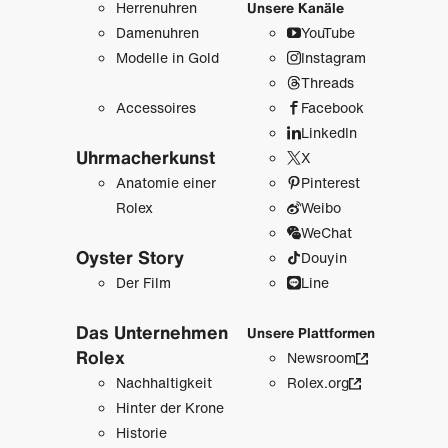
Herrenuhren
Unsere Kanäle
Damenuhren
YouTube
Modelle in Gold
Instagram
Threads
Accessoires
Facebook
LinkedIn
Uhrmacher­kunst
X
Anatomie einer
Pinterest
Rolex
Weibo
WeChat
Oyster Story
Douyin
Der Film
Line
Das Unternehmen
Unsere Plattformen
Rolex
Newsroom
Nachhaltigkeit
Rolex.org
Hinter der Krone
Historie