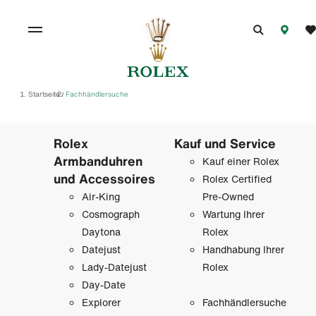
Startseite
Fachhändlersuche
/
Rolex
Kauf und Service
Armbanduhren
Kauf einer Rolex
und Accessoires
Rolex Certified
Air-King
Pre-Owned
Cosmograph
Wartung Ihrer
Daytona
Rolex
Datejust
Handhabung Ihrer
Lady-Datejust
Rolex
Day-Date
Explorer
Fachhändlersuche