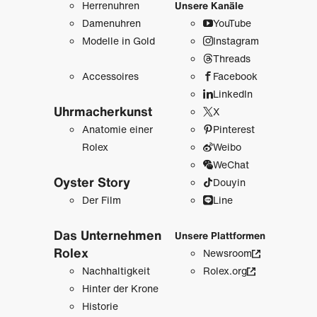
Herrenuhren
Unsere Kanäle
Damenuhren
YouTube
Modelle in Gold
Instagram
Threads
Accessoires
Facebook
LinkedIn
Uhrmacher­kunst
X
Anatomie einer
Pinterest
Rolex
Weibo
WeChat
Oyster Story
Douyin
Der Film
Line
Das Unternehmen
Unsere Plattformen
Rolex
Newsroom
Nachhaltigkeit
Rolex.org
Hinter der Krone
Historie