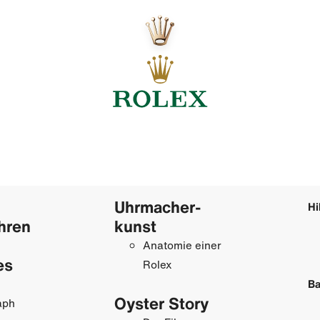
Uhrmacher­
Hi
hren
kunst
Anatomie einer
es
Rolex
Ba
Oyster Story
aph