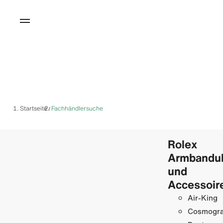
Startseite
Fachhändlersuche
/
Rolex
Armbandu
und
Accessoir
Air-King
Cosmogr