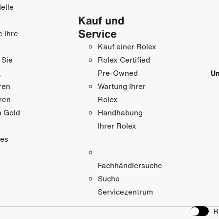
elle
Kauf und
Service
e Ihre
Kauf einer Rolex
 Sie
Rolex Certified
x
Un
Pre-Owned
ren
Wartung Ihrer
ren
Rolex
n Gold
Handhabung
Ihrer Rolex
res
Fachhändlersuche
Suche
Servicezentrum
R