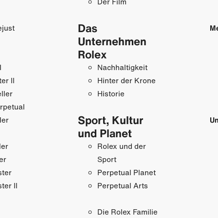
Der Film
Das
just
M
Unternehmen
Rolex
I
Nachhaltigkeit
r II
Hinter der Krone
ller
Historie
rpetual
Sport, Kultur
ler
Un
und Planet
ler
Rolex und der
er
Sport
ster
Perpetual Planet
ter II
Perpetual Arts
Die Rolex Familie