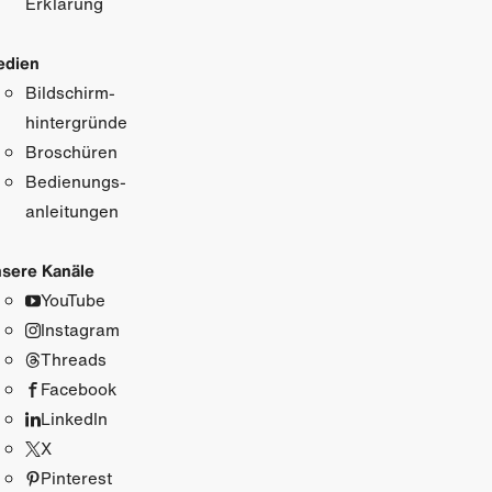
Erklärung
edien
Bildschirm­
hintergründe
Broschüren
Bedienungs­
anleitungen
sere Kanäle
YouTube
Instagram
Threads
Facebook
LinkedIn
X
Pinterest