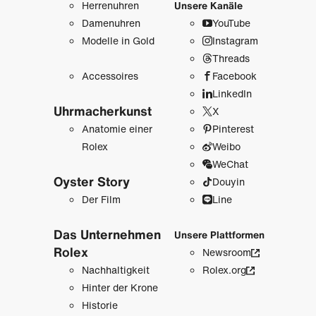
Herrenuhren
Unsere Kanäle
Damenuhren
YouTube
Modelle in Gold
Instagram
Threads
Accessoires
Facebook
LinkedIn
Uhrmacher­kunst
X
Anatomie einer
Pinterest
Rolex
Weibo
WeChat
Oyster Story
Douyin
Der Film
Line
Das Unternehmen
Unsere Plattformen
Rolex
Newsroom
Nachhaltigkeit
Rolex.org
Hinter der Krone
Historie