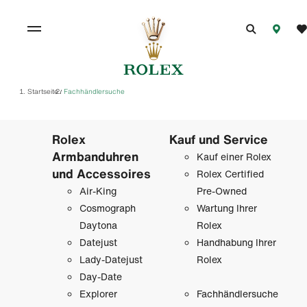
Startseite
Fachhändlersuche
/
Rolex
Kauf und Service
Armbanduhren
Kauf einer Rolex
und Accessoires
Rolex Certified
Air-King
Pre-Owned
Cosmograph
Wartung Ihrer
Daytona
Rolex
Datejust
Handhabung Ihrer
Lady-Datejust
Rolex
Day-Date
Explorer
Fachhändlersuche