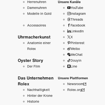
Herrenuhren
Unsere Kanäle
Damenuhren
YouTube
Modelle in Gold
Instagram
Threads
Accessoires
Facebook
LinkedIn
Uhrmacher­kunst
X
Anatomie einer
Pinterest
Rolex
Weibo
WeChat
Oyster Story
Douyin
Der Film
Line
Das Unternehmen
Unsere Plattformen
Rolex
Newsroom
Nachhaltigkeit
Rolex.org
Hinter der Krone
Historie