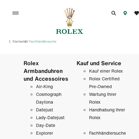
Startseite
Fachhändlersuche
/
Rolex
Kauf und Service
Armbanduhren
Kauf einer Rolex
und Accessoires
Rolex Certified
Air-King
Pre-Owned
Cosmograph
Wartung Ihrer
Daytona
Rolex
Datejust
Handhabung Ihrer
Lady-Datejust
Rolex
Day-Date
Explorer
Fachhändlersuche