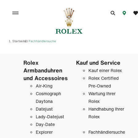
Startseite
Fachhändlersuche
/
Rolex
Kauf und Service
Armbanduhren
Kauf einer Rolex
und Accessoires
Rolex Certified
Air-King
Pre-Owned
Cosmograph
Wartung Ihrer
Daytona
Rolex
Datejust
Handhabung Ihrer
Lady-Datejust
Rolex
Day-Date
Explorer
Fachhändlersuche