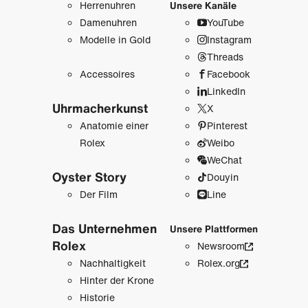
Herrenuhren
Unsere Kanäle
Damenuhren
YouTube
Modelle in Gold
Instagram
Threads
Accessoires
Facebook
LinkedIn
Uhrmacher­kunst
X
Anatomie einer
Pinterest
Rolex
Weibo
WeChat
Oyster Story
Douyin
Der Film
Line
Das Unternehmen
Unsere Plattformen
Rolex
Newsroom
Nachhaltigkeit
Rolex.org
Hinter der Krone
Historie