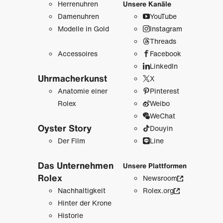
Herrenuhren
Unsere Kanäle
Damenuhren
YouTube
Modelle in Gold
Instagram
Threads
Accessoires
Facebook
LinkedIn
Uhrmacher­kunst
X
Anatomie einer
Pinterest
Rolex
Weibo
WeChat
Oyster Story
Douyin
Der Film
Line
Das Unternehmen
Unsere Plattformen
Rolex
Newsroom
Nachhaltigkeit
Rolex.org
Hinter der Krone
Historie