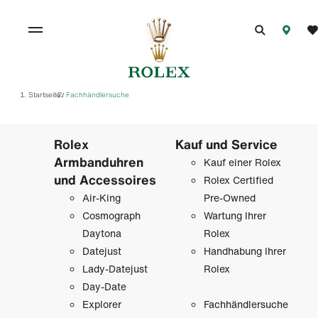
Startseite
Fachhändlersuche
/
Rolex
Kauf und Service
Armbanduhren
Kauf einer Rolex
und Accessoires
Rolex Certified
Air-King
Pre-Owned
Cosmograph
Wartung Ihrer
Daytona
Rolex
Datejust
Handhabung Ihrer
Lady-Datejust
Rolex
Day-Date
Explorer
Fachhändlersuche