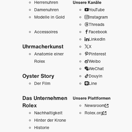
Herrenuhren
Unsere Kanäle
Damenuhren
YouTube
Modelle in Gold
Instagram
Threads
Accessoires
Facebook
LinkedIn
Uhrmacher­kunst
X
Anatomie einer
Pinterest
Rolex
Weibo
WeChat
Oyster Story
Douyin
Der Film
Line
Das Unternehmen
Unsere Plattformen
Rolex
Newsroom
Nachhaltigkeit
Rolex.org
Hinter der Krone
Historie