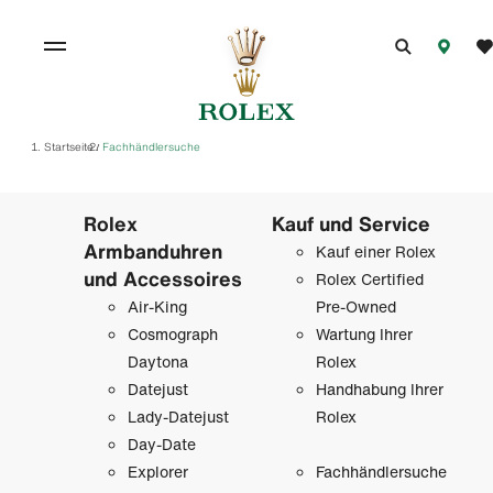
Startseite
Fachhändlersuche
/
Rolex
Kauf und Service
Armbanduhren
Kauf einer Rolex
und Accessoires
Rolex Certified
Air-King
Pre-Owned
Cosmograph
Wartung Ihrer
Daytona
Rolex
Datejust
Handhabung Ihrer
Lady-Datejust
Rolex
Day-Date
Explorer
Fachhändlersuche