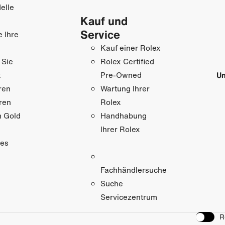
elle
Kauf und
Service
e Ihre
Kauf einer Rolex
 Sie
Rolex Certified
x
Un
Pre-Owned
ren
Wartung Ihrer
ren
Rolex
n Gold
Handhabung
Ihrer Rolex
res
Fachhändlersuche
Suche
Servicezentrum
R