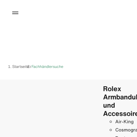
Startseite
Fachhändlersuche
/
Rolex
Armbandu
und
Accessoir
Air-King
Cosmogr