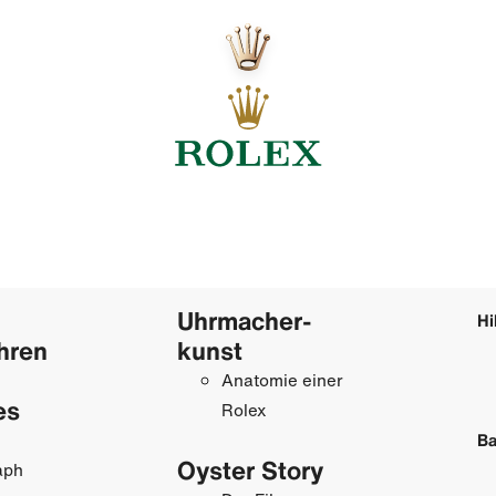
Uhrmacher­
Hi
hren
kunst
Anatomie einer
es
Rolex
Ba
Oyster Story
aph