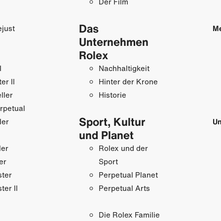
Der Film
Das
just
M
Unternehmen
Rolex
I
Nachhaltigkeit
r II
Hinter der Krone
ller
Historie
rpetual
Sport, Kultur
ler
Un
und Planet
ler
Rolex und der
er
Sport
ster
Perpetual Planet
ter II
Perpetual Arts
Die Rolex Familie