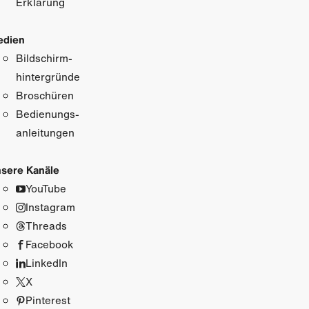
Erklärung
edien
Bildschirm­
hintergründe
Broschüren
Bedienungs­
anleitungen
sere Kanäle
YouTube
Instagram
Threads
Facebook
LinkedIn
X
Pinterest