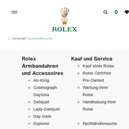
Startseite
Fachhändlersuche
/
Rolex
Kauf und Service
Armbanduhren
Kauf einer Rolex
und Accessoires
Rolex Certified
Air-King
Pre-Owned
Cosmograph
Wartung Ihrer
Daytona
Rolex
Datejust
Handhabung Ihrer
Lady-Datejust
Rolex
Day-Date
Explorer
Fachhändlersuche