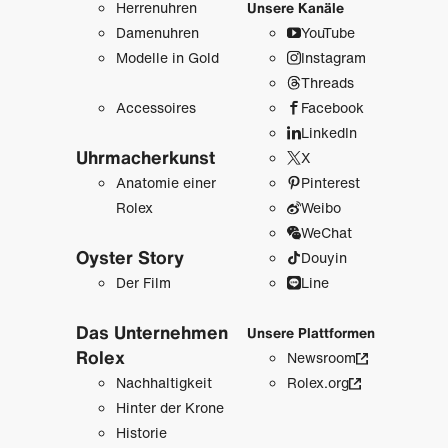
Herrenuhren
Unsere Kanäle
Damenuhren
YouTube
Modelle in Gold
Instagram
Threads
Accessoires
Facebook
LinkedIn
Uhrmacher­kunst
X
Anatomie einer
Pinterest
Rolex
Weibo
WeChat
Oyster Story
Douyin
Der Film
Line
Das Unternehmen
Unsere Plattformen
Rolex
Newsroom
Nachhaltigkeit
Rolex.org
Hinter der Krone
Historie