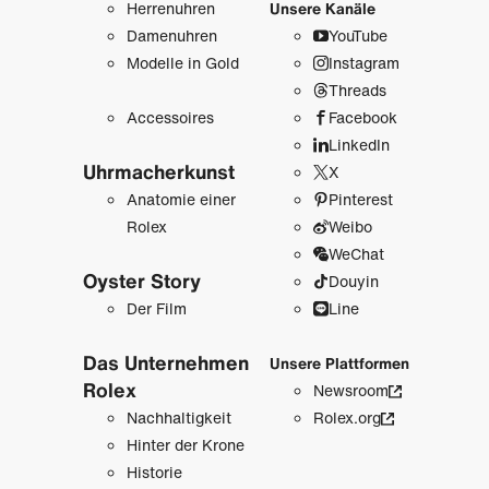
Herrenuhren
Unsere Kanäle
Damenuhren
YouTube
Modelle in Gold
Instagram
Threads
Accessoires
Facebook
LinkedIn
Uhrmacher­kunst
X
Anatomie einer
Pinterest
Rolex
Weibo
WeChat
Oyster Story
Douyin
Der Film
Line
Das Unternehmen
Unsere Plattformen
Rolex
Newsroom
Nachhaltigkeit
Rolex.org
Hinter der Krone
Historie