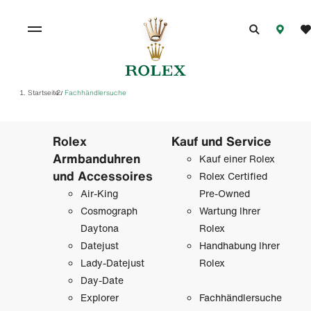
Startseite
Fachhändlersuche
/
Rolex
Kauf und Service
Armbanduhren
Kauf einer Rolex
und Accessoires
Rolex Certified
Air-King
Pre-Owned
Cosmograph
Wartung Ihrer
Daytona
Rolex
Datejust
Handhabung Ihrer
Lady-Datejust
Rolex
Day-Date
Explorer
Fachhändlersuche