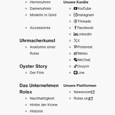
Herrenuhren
Unsere Kanäle
Damenuhren
YouTube
Modelle in Gold
Instagram
Threads
Accessoires
Facebook
LinkedIn
Uhrmacher­kunst
X
Anatomie einer
Pinterest
Rolex
Weibo
WeChat
Oyster Story
Douyin
Der Film
Line
Das Unternehmen
Unsere Plattformen
Rolex
Newsroom
Nachhaltigkeit
Rolex.org
Hinter der Krone
Historie