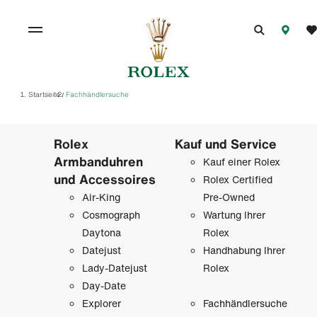
Startseite
Fachhändlersuche
/
Rolex
Kauf und Service
Armbanduhren
Kauf einer Rolex
und Accessoires
Rolex Certified
Air-King
Pre-Owned
Cosmograph
Wartung Ihrer
Daytona
Rolex
Datejust
Handhabung Ihrer
Lady-Datejust
Rolex
Day-Date
Explorer
Fachhändlersuche