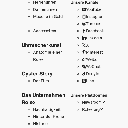
Herrenuhren
Unsere Kanäle
Damenuhren
YouTube
Modelle in Gold
Instagram
Threads
Accessoires
Facebook
LinkedIn
Uhrmacher­kunst
X
Anatomie einer
Pinterest
Rolex
Weibo
WeChat
Oyster Story
Douyin
Der Film
Line
Das Unternehmen
Unsere Plattformen
Rolex
Newsroom
Nachhaltigkeit
Rolex.org
Hinter der Krone
Historie