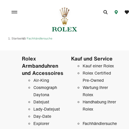
Startseite
Fachhändlersuche
/
Rolex
Kauf und Service
Armbanduhren
Kauf einer Rolex
und Accessoires
Rolex Certified
Air-King
Pre-Owned
Cosmograph
Wartung Ihrer
Daytona
Rolex
Datejust
Handhabung Ihrer
Lady-Datejust
Rolex
Day-Date
Explorer
Fachhändlersuche