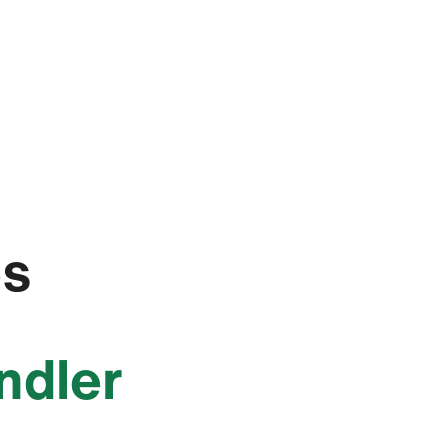
es
ndler