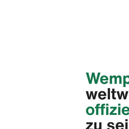
‭Wemp
weltw
offizi
zu sei