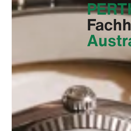
PERTH
Fachh
Austr