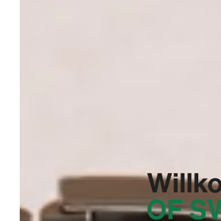
Willk
OF S