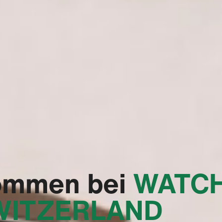
ommen bei
‭WATC
WITZERLAND