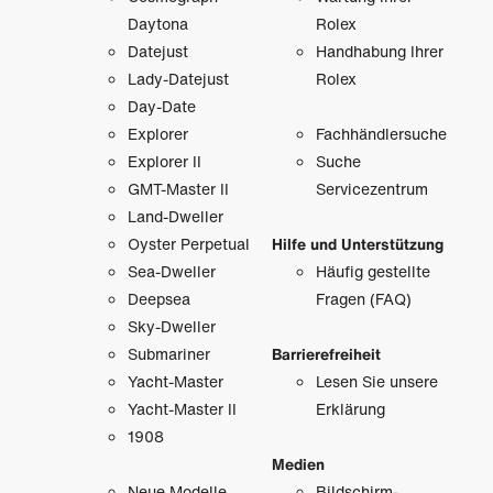
Daytona
Rolex
Datejust
Handhabung Ihrer
Lady-Datejust
Rolex
Day-Date
Explorer
Fachhändlersuche
Explorer II
Suche
GMT-Master II
Servicezentrum
Land-Dweller
Oyster Perpetual
Hilfe und Unterstützung
Sea-Dweller
Häufig gestellte
Deepsea
Fragen (FAQ)
Sky-Dweller
Submariner
Barrierefreiheit
Yacht-Master
Lesen Sie unsere
Yacht-Master II
Erklärung
1908
Medien
Neue Modelle
Bildschirm­