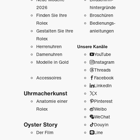
2026
hintergründe
Finden Sie Ihre
Broschüren
Rolex
Bedienungs­
Gestalten Sie Ihre
anleitungen
Rolex
Herrenuhren
Unsere Kanäle
Damenuhren
YouTube
Modelle in Gold
Instagram
Threads
Accessoires
Facebook
LinkedIn
Uhrmacher­kunst
X
Anatomie einer
Pinterest
Rolex
Weibo
WeChat
Oyster Story
Douyin
Der Film
Line