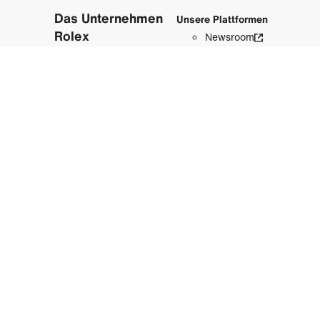
Das Unternehmen
Unsere Plattformen
Rolex
Newsroom
Nachhaltigkeit
Rolex.org
Hinter der Krone
Historie
Sport, Kultur und
Planet
Rolex und der
Sport
Perpetual Planet
Perpetual Arts
Die Rolex Familie
International: Deutsch