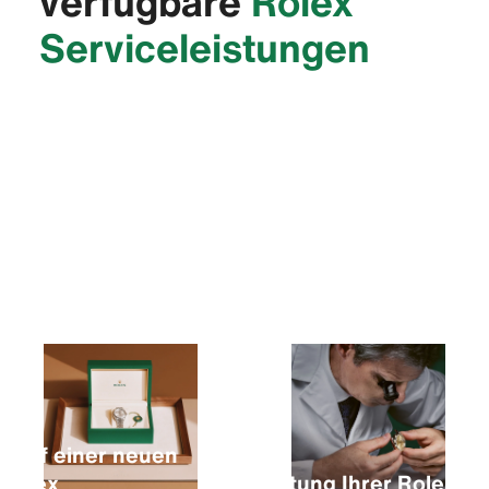
verfügbare
Rolex
Service­leistungen
Kauf einer neuen
Rolex
Wartung Ihrer Rolex