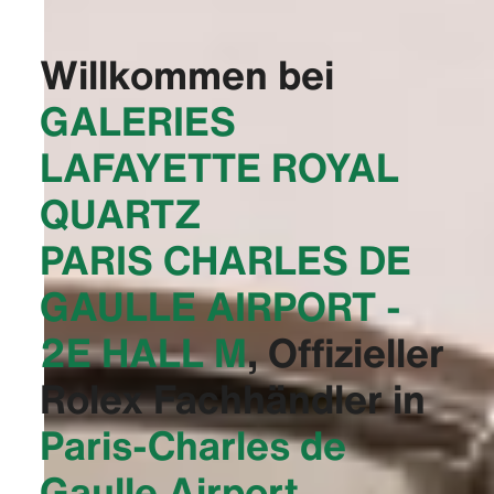
Willkommen bei
‭GALERIES
LAFAYETTE ROYAL
QUARTZ
PARIS CHARLES DE
GAULLE AIRPORT -
2E HALL M‬
, Offizieller
Rolex Fachhändler in
Paris-Charles de
Gaulle Airport,