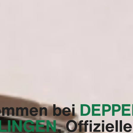
ommen bei
‭DEPP
LINGEN‬
, Offizielle