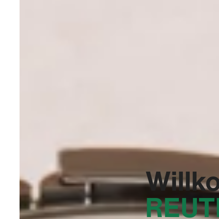
Willk
REUT