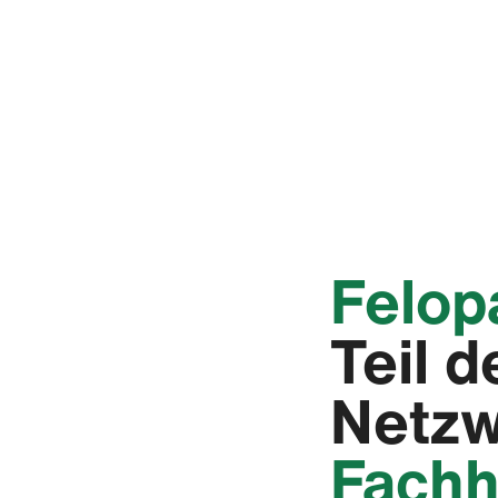
‭Felop
Teil 
Netz
Fachh