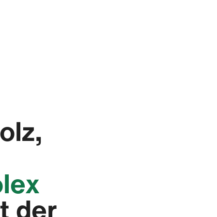
olz,
olex
t der