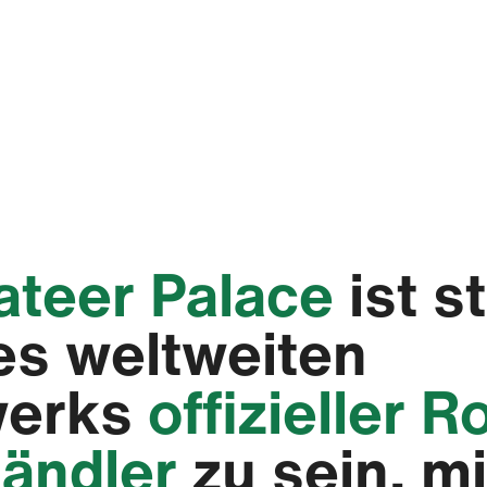
ateer Palace‬
ist st
des weltweiten
werks
offizieller R
ändler
zu sein, mi