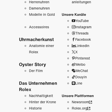
Herrenuhren
anleitungen
Damenuhren
Modelle in Gold
Unsere Kanäle
YouTube
Accessoires
Instagram
Threads
Uhrmacher­kunst
Facebook
Anatomie einer
LinkedIn
Rolex
X
Pinterest
Oyster Story
Weibo
Der Film
WeChat
Douyin
Das Unternehmen
Line
Rolex
Nachhaltigkeit
Unsere Plattformen
Hinter der Krone
Newsroom
Historie
Rolex.org