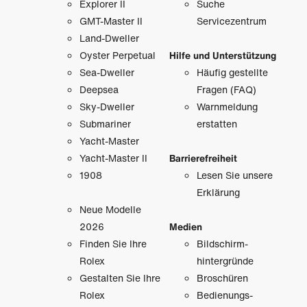
Explorer II
Suche
GMT-Master II
Servicezentrum
Land-Dweller
Oyster Perpetual
Hilfe und Unterstützung
Sea-Dweller
Häufig gestellte
Deepsea
Fragen (FAQ)
Sky-Dweller
Warnmeldung
Submariner
erstatten
Yacht-Master
Yacht-Master II
Barrierefreiheit
1908
Lesen Sie unsere
Erklärung
Neue Modelle
2026
Medien
Finden Sie Ihre
Bildschirm­
Rolex
hintergründe
Gestalten Sie Ihre
Broschüren
Rolex
Bedienungs­