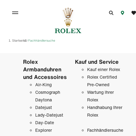
Startseite
Fachhändlersuche
/
Rolex
Kauf und Service
Armbanduhren
Kauf einer Rolex
und Accessoires
Rolex Certified
Air-King
Pre-Owned
Cosmograph
Wartung Ihrer
Daytona
Rolex
Datejust
Handhabung Ihrer
Lady-Datejust
Rolex
Day-Date
Explorer
Fachhändlersuche