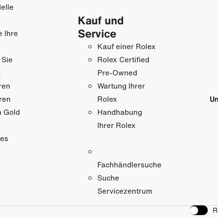
elle
Kauf und
Service
e Ihre
Kauf einer Rolex
 Sie
Rolex Certified
x
Pre-Owned
ren
Wartung Ihrer
ren
Un
Rolex
n Gold
Handhabung
Ihrer Rolex
res
Fachhändlersuche
Suche
Servicezentrum
R