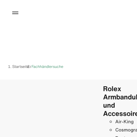
Startseite
Fachhändlersuche
/
Rolex
Armbandu
und
Accessoir
Air-King
Cosmogr