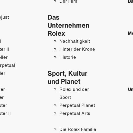
Der Film
Ba
Das
just
Unternehmen
Rolex
M
I
Nachhaltigkeit
r II
Hinter der Krone
ller
Historie
rpetual
Sport, Kultur
ler
und Planet
ler
Rolex und der
Un
er
Sport
ster
Perpetual Planet
ter II
Perpetual Arts
Die Rolex Familie