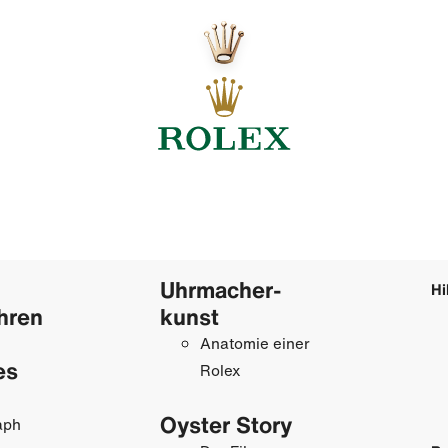
Uhrmacher­
Hi
hren
kunst
Anatomie einer
es
Rolex
Oyster Story
aph