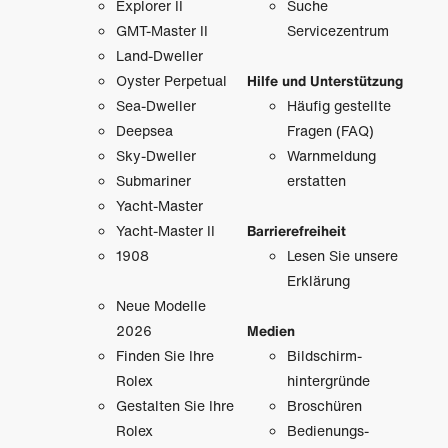
Explorer II
Suche
GMT-Master II
Servicezentrum
Land-Dweller
Oyster Perpetual
Hilfe und Unterstützung
Sea-Dweller
Häufig gestellte
Deepsea
Fragen (FAQ)
Sky-Dweller
Warnmeldung
Submariner
erstatten
Yacht-Master
Yacht-Master II
Barrierefreiheit
1908
Lesen Sie unsere
Erklärung
Neue Modelle
2026
Medien
Finden Sie Ihre
Bildschirm­
Rolex
hintergründe
Gestalten Sie Ihre
Broschüren
Rolex
Bedienungs­