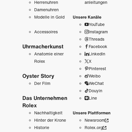
Herrenuhren
anleitungen
Damenuhren
Modelle in Gold
Unsere Kanäle
YouTube
Accessoires
Instagram
Threads
Uhrmacher­kunst
Facebook
Anatomie einer
LinkedIn
Rolex
X
Pinterest
Oyster Story
Weibo
Der Film
WeChat
Douyin
Das Unternehmen
Line
Rolex
Nachhaltigkeit
Unsere Plattformen
Hinter der Krone
Newsroom
Historie
Rolex.org