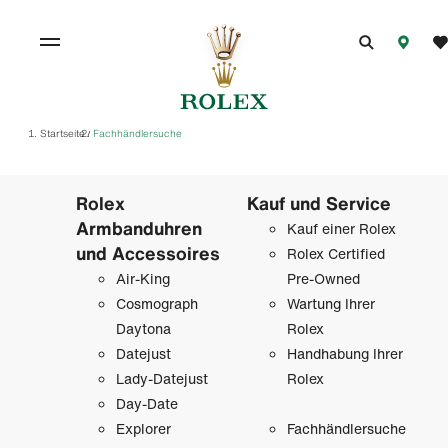
Startseite
Fachhändlersuche
/
Rolex
Kauf und Service
Armbanduhren
Kauf einer Rolex
und Accessoires
Rolex Certified
Air-King
Pre-Owned
Cosmograph
Wartung Ihrer
Daytona
Rolex
Datejust
Handhabung Ihrer
Lady-Datejust
Rolex
Day-Date
Explorer
Fachhändlersuche