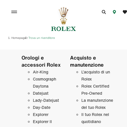
Homepage
Trova un rivenditore
/
Orologi e
Acquisto e
accessori Rolex
manutenzione
Air‑King
L’acquisto di un
Cosmograph
Rolex
Daytona
Rolex Certified
Datejust
Pre‑Owned
Lady‑Datejust
La manutenzione
Day‑Date
del tuo Rolex
Explorer
Il tuo Rolex nel
Explorer II
quotidiano