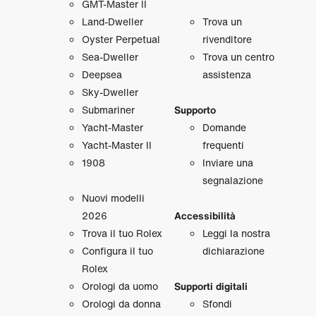
GMT‑Master II
Land‑Dweller
Trova un
Oyster Perpetual
rivenditore
Sea‑Dweller
Trova un centro
Deepsea
assistenza
Sky‑Dweller
Submariner
Supporto
Yacht‑Master
Domande
Yacht‑Master II
frequenti
1908
Inviare una
segnalazione
Nuovi modelli
2026
Accessibilità
Trova il tuo Rolex
Leggi la nostra
Configura il tuo
dichiarazione
Rolex
Orologi da uomo
Supporti digitali
Orologi da donna
Sfondi