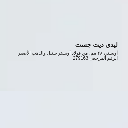
ليدي ديت جست
أويستر، ٢٨ مم، من فولاذ أويستر ستيل والذهب الأصفر
الرقم المرجعي
279163