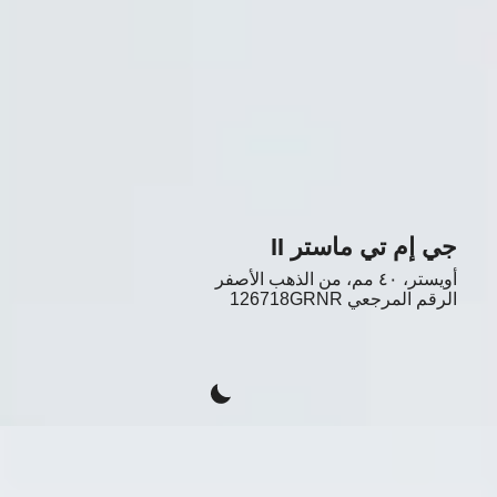
جي إم تي ماستر II
أويستر، ٤٠ مم، من الذهب الأصفر
الرقم المرجعي
126718GRNR